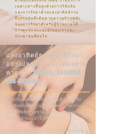
ผิวหนังและแสงอาทิตย์ งานบริการ
เฉพาะทางขั้นสูงด้วยการวินิจฉัย
และการรักษาด้วยแสงอาทิตย์รวม
ถึงการบันทึกติดตามความก้าวหน้า
ของการรักษาสำหรับผู้ป่วยภายใต้
การดูแลและแนะนำของเราและ
ประชาชนที่สนใจ
แสงอาทิตย์ธรรมชาติรักษา
อย่างปลอดภัยและได้ผลตาม
คาดผ่าน SHADEs, Sensible
Sun-bathing
SHADEs แอพพลิเคชั่นบนคอมพิวเตอร์หรือ
โทรศัพท์มือถือที่ช่วยให้การรักษาหรือการอาบ
แสงอาทิตย์ธรรมชาติเป็นไปอย่างปลอดภัยและ
ได้ผลใต้คำแนะนำใกล้ชิดจากเรา
SHADEs พัฒนาขึ้นมาจากความคิดที่ทำให้การ