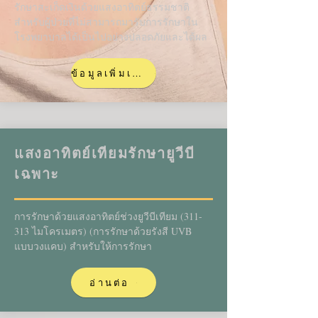
รักษาสะเก็ดเงินด้วยแสงอาทิตย์ธรรมชาติ
สำหรับผู้ป่วยที่ไม่สามารถมารับการรักษาใน
โรงพยาบาลได้เป็นไปอย่างปลอดภัยและได้ผล
ข้อมูลเพิ่มเติมเร็ว ๆ นี้
แสงอาทิตย์เทียมรักษายูวีบี
เฉพาะ
การรักษาด้วยแสงอาทิตย์ช่วงยูวีบีเทียม (311-
313 ไมโครเมตร) (การรักษาด้วยรังสี UVB
แบบวงแคบ) สำหรับให้การรักษา
อ่านต่อ