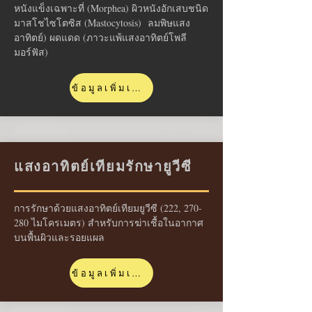
หนังแข็งเฉพาะที่ (Morphea) ผิวหนังอักเสบชนิด
มาสโชไซโตซิส (Mastocytosis) ลมพิษแสง
อาทิตย์) ผดแดด (ภาวะแพ้แสงอาทิตย์โพลี
มอร์ฟัส)
ข้อมูลเพิ่มเติมเร็ว ๆ นี้
แสงอาทิตย์เทียมรักษายูวีซี
การรักษาด้วยแสงอาทิตย์เทียมยูวีซี (222, 270-
280 ไมโครเมตร) สำหรับการฆ่าเชื้อในอากาศ
บนพื้นผิวและรอยแผล
ข้อมูลเพิ่มเติมเร็ว ๆ นี้