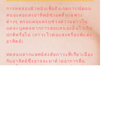
การทดสอบผิวหนังเพื่อสังเกตการณ์ตอบ
สนองต่อแสงอาทิตย์ช่วงคลื่นเฉพาะ
ต่างๆ ครอบคลุมครบช่วงความยาวใน
แต่ละบุคคลหากการตอบสนองนั้นไวเกิน
ปกติหรือไม่ (ภาวะไวต่อแสงหรือแพ้แสง
อาทิตย์)
ทดสอบหากแพทย์สงสัยภาวะที่เกี่ยวเนื่อง
กับอาทิตย์ซึ่งอาจจะมาด้วยอาการผื่น
แดงปื้นบวมคัน ผื่นตุ่มกระจายใส เมื่อ
เกาและมีน้ำใสภายในตุ่ม สีผิวคล้ำลง
แห้ง อาจมีอาการทันทีภายในระหว่าง
การกิจกรรมภายนอกอาคารหรือ เริ่มมี
อาการหลังจากหลบเข้าภายในอาคาร
แล้วหลายชั่วโมง หรือมีอาการวันรุ่งขึ้น
เมื่ออาการดีขึ้นอาจใช้เวลาเป็นหลัก
ชั่วโมง หลายวันหรือหลายสัปดาห์ หรือ
ผื่นไม่เคยหายเลย ผื่นสามารถทิ้งแผ่น
แห้งคันไว้ หรือรอยแผลเป็นอยู่นานหรือ
ไม่มีทิ้งรอยใดๆ กลับสู่ภาวะผิวปกติ