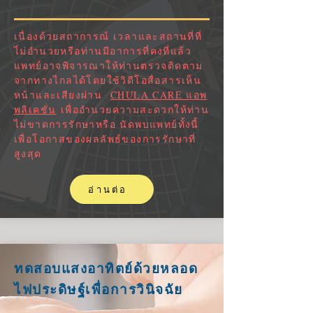
เนื่องด้วยสถาการณ์ เวลาและสถานที่ที่
ไ่ม่อำนวยหรือท่านมีอาการที่คงที่แล้ว
แพทย์อาจพิจารณาให้ท่านตรวจติดตาม
จากทางไกลได้โดยใช้วิดีโอสื่อสารเห็น
หน้าและเสียงผ่าน
CHULA CARE แอพ
พลิเคชั่น
เพื่ออำนวยความสะดวกให้ท่าน
ไม่ขาดการรักษาหรือ นัดพบแพทย์ทั้งนี้
เพื่อโอกาสของผลลัพธ์ของการรักษาที่
สูงสุด
อ่านต่อ
ทดสอบแสงอาทิตย์ด้วยหลอด
ไฟประดิษฐ์เพื่อการวินิจฉัย