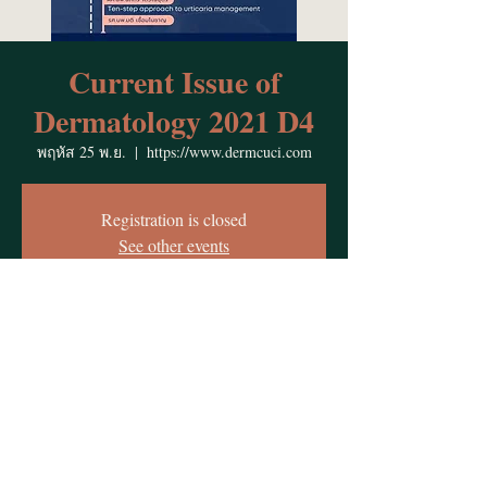
Current Issue of
Dermatology 2021 D4
พฤหัส 25 พ.ย.
  |  
https://www.dermcuci.com
Registration is closed
See other events
Time & Location
25 พ.ย. 2564 19:30 – 21:30
https://www.dermcuci.com