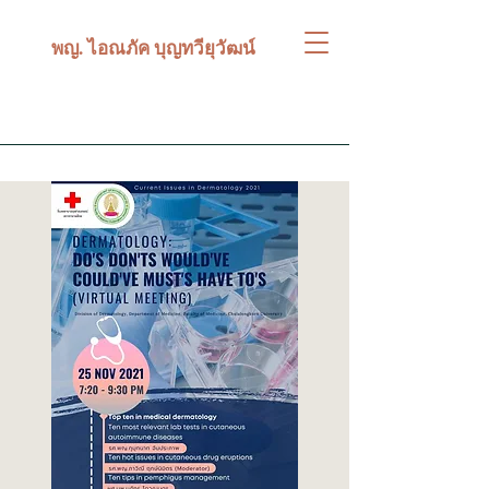
พญ. ไอณภัค บุญทวียุวัฒน์